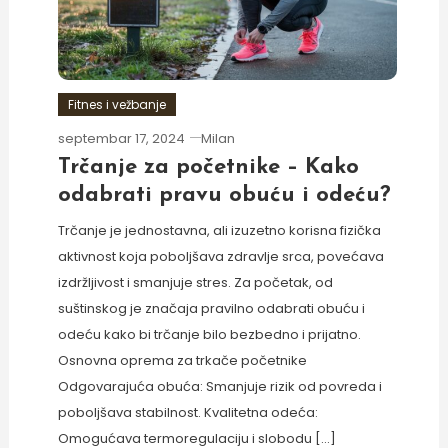
Fitnes i vežbanje
septembar 17, 2024
Milan
Trčanje za početnike – Kako
odabrati pravu obuću i odeću?
Trčanje je jednostavna, ali izuzetno korisna fizička
aktivnost koja poboljšava zdravlje srca, povećava
izdržljivost i smanjuje stres. Za početak, od
suštinskog je značaja pravilno odabrati obuću i
odeću kako bi trčanje bilo bezbedno i prijatno.
Osnovna oprema za trkače početnike
Odgovarajuća obuća: Smanjuje rizik od povreda i
poboljšava stabilnost. Kvalitetna odeća:
Omogućava termoregulaciju i slobodu […]