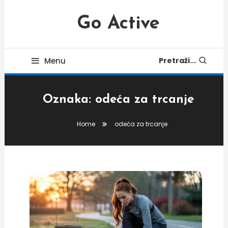
Skip
To
Go Active
Content
Menu
Pretraži...
Oznaka:
odeća za trcanje
Home
odeća za trcanje