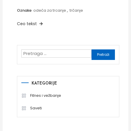
Oznake
odeća za trcanje
,
trčanje
Ceo tekst
Pretraga
za:
KATEGORIJE
Fitnes i vežbanje
Saveti